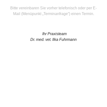
Bitte vereinbaren Sie vorher telefonisch oder per E-
Mail (Menüpunkt „Terminanfrage“) einen Termin.
Sprechstunde
Ihr Praxisteam
Dr. med. vet. Ilka Fuhrmann
Terminsprechstunde
Montag - Donnerstag
10 – 12 Uhr und 15 – 19 Uhr
Freitag
8 – 12 Uhr
Medikamentenabgabe
Montag - Donnerstag
10 – 12 Uhr und 15 – 19 Uhr
Freitag
8 – 12 Uhr